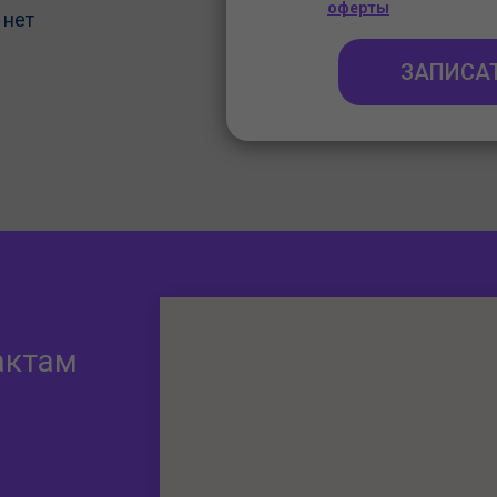
оферты
 нет
ЗАПИСА
актам