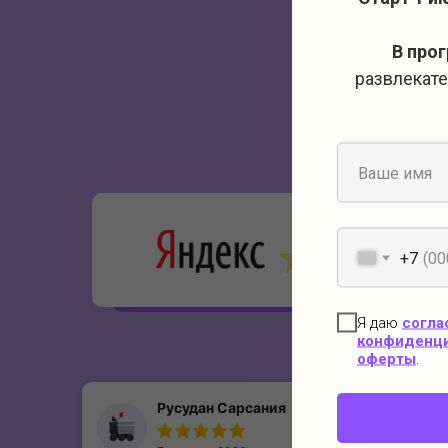
В про
развлекате
П
Рейтинг Яндекса:
4.7/5
+7
Я даю
согла
конфиденц
оферты
.
Русудан Сарсания