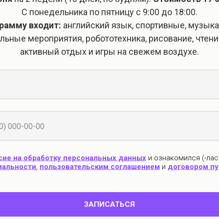
на сайтах-отзовиках
С понедельника по пятницу с 9:00 до 18:00.
грамму входит:
английский язык, спортивные, музык
льные мероприятия, робототехника, рисование, чтение
активный отдых и игры на свежем воздухе.
редлагаем ознакомиться с некоторыми из н
Рейтинг 2GIS: 5
/5
сие на обработку персональных данных
и ознакомился (-лас
иальности
,
пользовательским соглашением
и
договором п
Анастасия
ЗАПИСАТЬСЯ