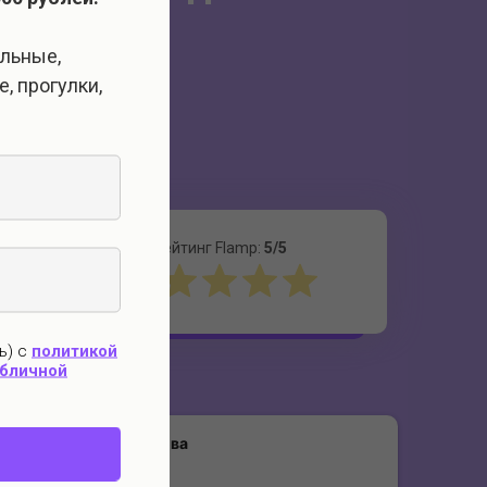
альные,
, прогулки,
их
Рейтинг Flamp:
5/5
ь) с
политикой
убличной
Ольга Вавилова