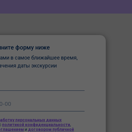
занятии сама собрала робота), настольные
игры, разные мастер-классы, прогулки,
обеды, полдники. Кормят очень вкусно,
ребенок кушает с удовольствием,хотя в
школе обеды не ест(. Благодарю,
воспитателей и учителей за
индивидуальный подход к детям за
прекрасную возможность детям
лните форму ниже
развиваться во время каникул!
ами в самое ближайшее время,
ачения даты экскурсии
работку персональных данных
 с
политикой конфиденциальности
,
оглашением
и
договором публичной