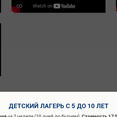
ДЕТСКИЙ ЛАГЕРЬ С 5 ДО 10 ЛЕТ
тво отзывов о садике ос
юня
на 2 недели (10 дней, по будням).
Стоимость 17 0