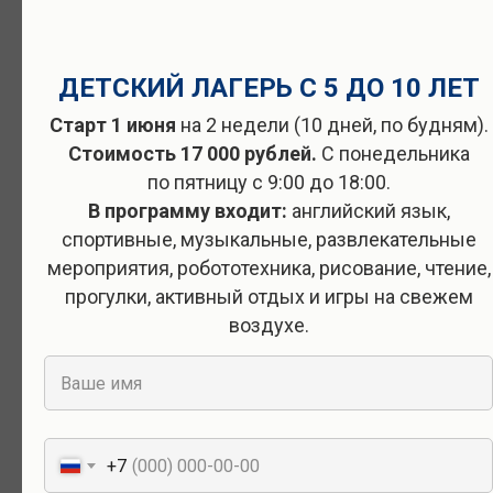
ДЕТСКИЙ ЛАГЕРЬ С 5 ДО 10 ЛЕТ
Старт 1 июня
на 2 недели (10 дней, по будням).
Запишитесь на экскурсию
Стоимость 17 000 рублей.
С понедельника
по пятницу с 9:00 до 18:00.
в наш детский сад
В программу входит:
английский язык,
спортивные, музыкальные, развлекательные
Экскурсия и знакомство нужны
мероприятия, робототехника, рисование, чтение,
Вам и ребенку для того, чтобы:
прогулки, активный отдых и игры на свежем
воздухе.
Познакомиться, почувствовать всю
атмосферу нашего детского сада
Посмотреть на группы, поиграть с
другими детьми
Понять - подходит вам наш садик
+7
или нет