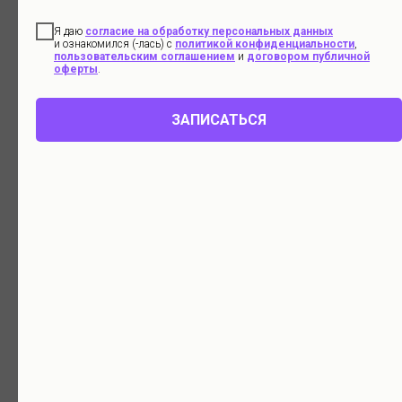
Я даю
согласие на обработку персональных данных
и ознакомился (-лась) с
политикой конфиденциальности
,
пользовательским соглашением
и
договором публичной
оферты
.
Заполните форму ниже
Мы свяжемся с вами в самое
ЗАПИСАТЬСЯ
ближайшее время, для назначения
даты экскурсии
+7
Я даю
согласие на обработку
персональных данных
и ознакомился (-
лась) с
политикой
конфиденциальности
,
пользовательским соглашением
и
договором публичной оферты